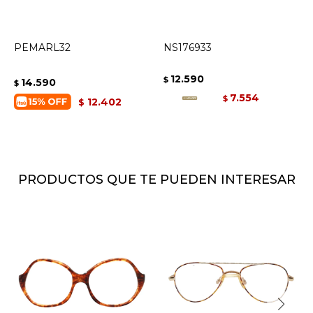
PEMARL32
NS176933
12.590
$
14.590
$
7.554
$
12.402
$
PRODUCTOS QUE TE PUEDEN INTERESAR