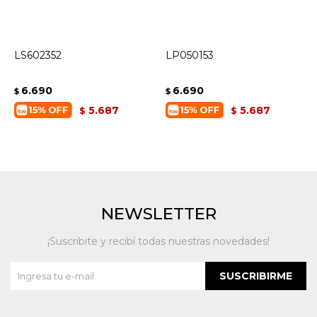
LS602352
LP050153
6.690
6.690
$
$
5.687
5.687
$
$
NEWSLETTER
¡Suscribite y recibí todas nuestras novedades!
SUSCRIBIRME