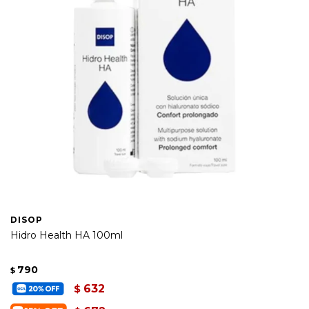
DISOP
Hidro Health HA 100ml
790
$
632
$