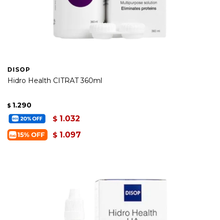
DISOP
Hidro Health CITRAT 360ml
1.290
$
1.032
$
1.097
$