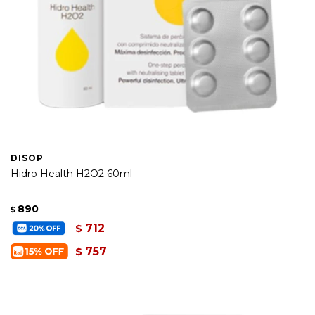
DISOP
Hidro Health H2O2 60ml
890
$
712
$
757
$