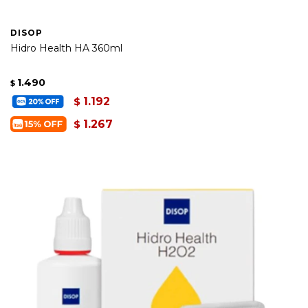
DISOP
Hidro Health HA 360ml
1.490
$
1.192
$
1.267
$