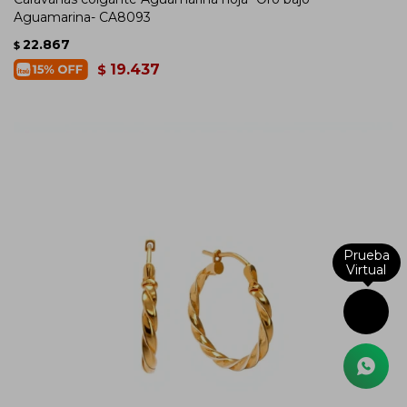
Aguamarina- CA8093
22.867
$
19.437
$
Prueba
Virtual