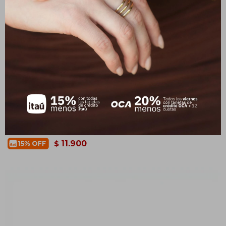
MAMBA NEGRA
Caravanas Bolita - Sin Piedra- Oro bajo - CA8480
14.000
$
11.900
$