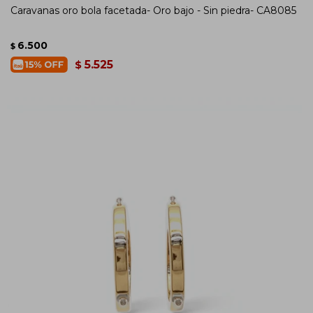
Caravanas oro bola facetada- Oro bajo - Sin piedra- CA8085
6.500
$
5.525
$