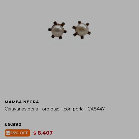
MAMBA NEGRA
Caravanas perla - oro bajo - con perla - CA8447
9.890
$
8.407
$