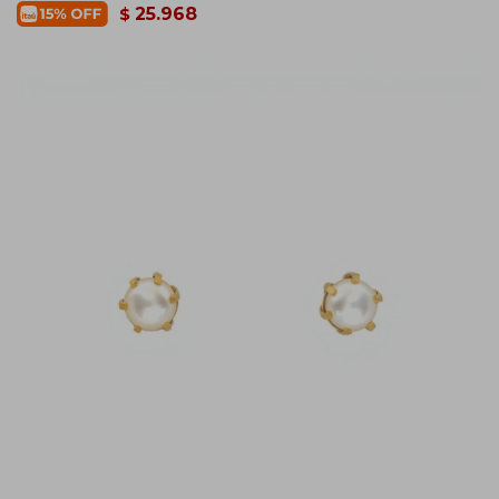
25.968
$