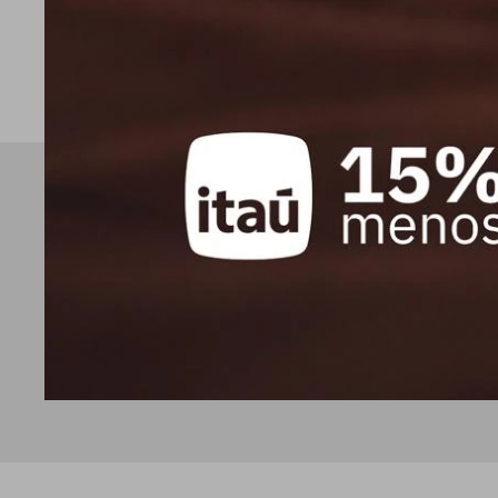
10.702
10
$
$