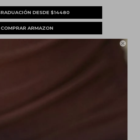
GRADUACIÓN DESDE $14480
COMPRAR ARMAZON

de envío
iones