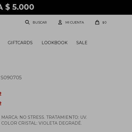
0
$
GIFTCARDS
LOOKBOOK
SALE
NS090705
2
2
. MARCA: NO STRESS. TRATAMIENTO: UV.
. COLOR CRISTAL: VIOLETA DEGRADÉ.