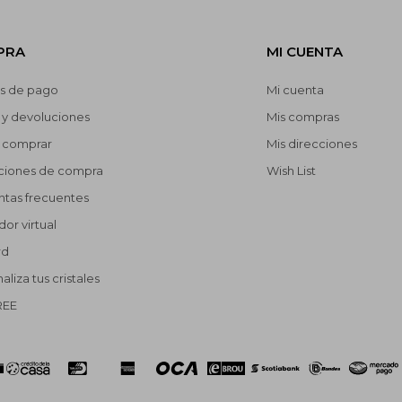
PRA
MI CUENTA
s de pago
Mi cuenta
 y devoluciones
Mis compras
comprar
Mis direcciones
ciones de compra
Wish List
ntas frecuentes
or virtual
rd
aliza tus cristales
REE