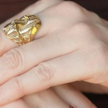
PREVEL10
PRALES42
11.590
12.590
$
$
.104
11.104
$
.798
11.798
$