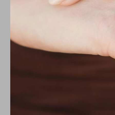
BD490021
BD490012
12.590
12.590
$
$
10.072
10
$
$