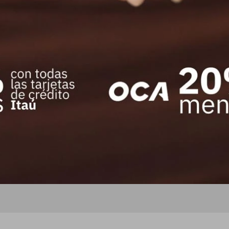
.702
10.702
$
NEWSLETTER
¡Suscribite y recibí todas nuestras novedades!
SUSCRIBIRM