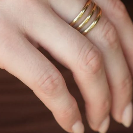
PRODUCTOS QUE TE PUEDEN INTERESAR
25
BD490006
MIBANU25
12.290
$
12.590
$
.072
10.072
$