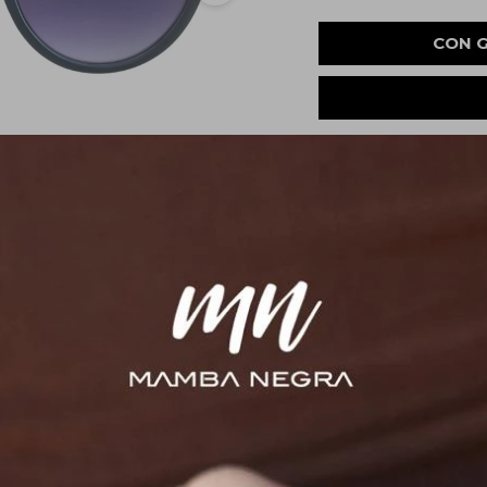
CON 
Métodos y costos 
Cambios y Devoluc
Características
COMPLETA TU LOOK