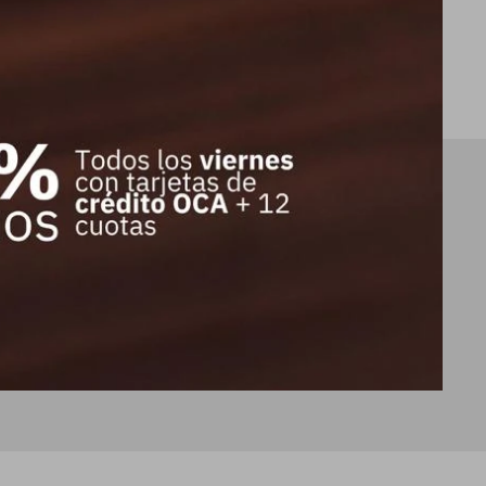
10.128
10.128
$
$
E