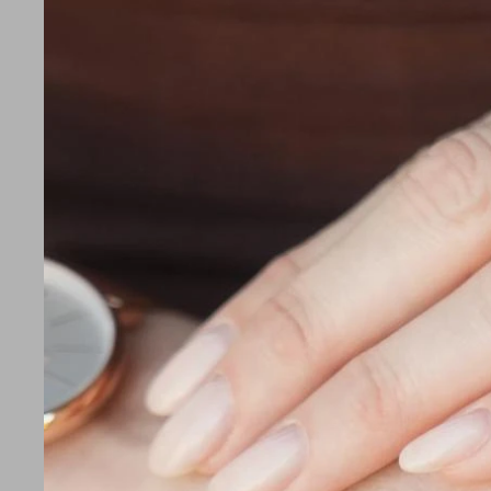
PEMARL32
PRCLARI18
14.590
11.590
$
$
11.672
11
$
$
12.402
11
$
$