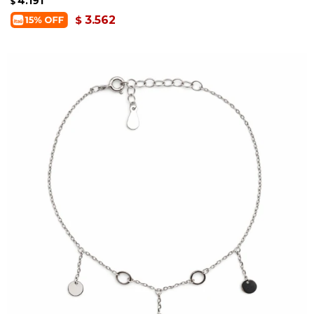
4.191
$
3.562
$