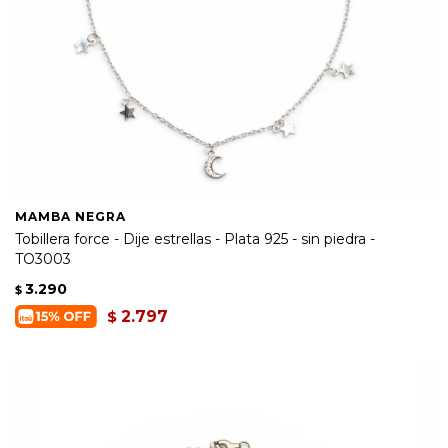
MAMBA NEGRA
Tobillera force - Dije estrellas - Plata 925 - sin piedra -
TO3003
3.290
$
2.797
$