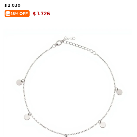
2.030
$
1.726
$