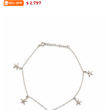
2.797
$