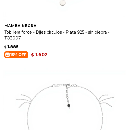
MAMBA NEGRA
Tobillera force - Dijes circulos - Plata 925 - sin piedra -
TO3007
1.885
$
1.602
$