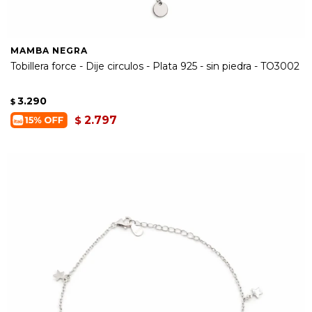
MAMBA NEGRA
Tobillera force - Dije circulos - Plata 925 - sin piedra - TO3002
3.290
$
2.797
$