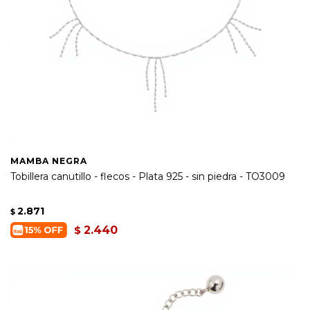
MAMBA NEGRA
Tobillera canutillo - flecos - Plata 925 - sin piedra - TO3009
2.871
$
2.440
$