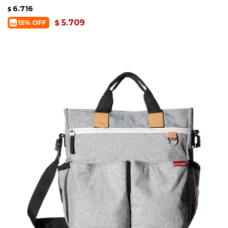
6.716
$
5.709
$