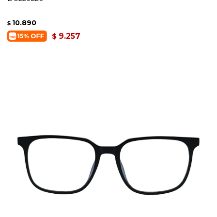
10.890
$
9.257
$