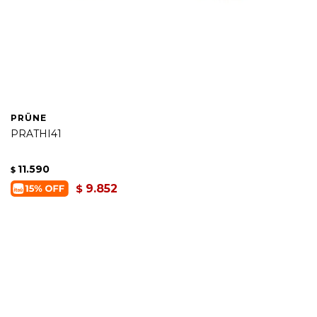
PRÜNE
PRATHI41
11.590
$
9.852
$