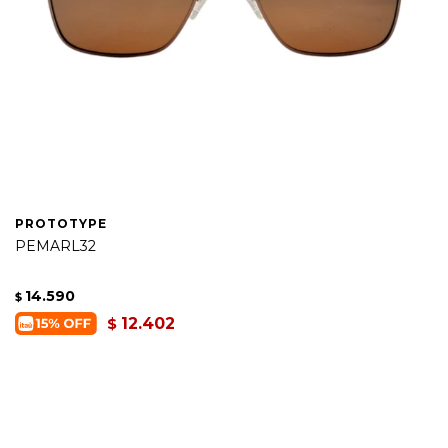
PROTOTYPE
PEMARL32
14.590
$
12.402
$