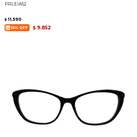
PRLEIA52
11.590
$
9.852
$