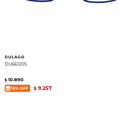
DULAGO
DU661205
10.890
$
9.257
$