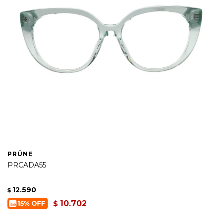
PRÜNE
PRCADA55
12.590
$
10.702
$