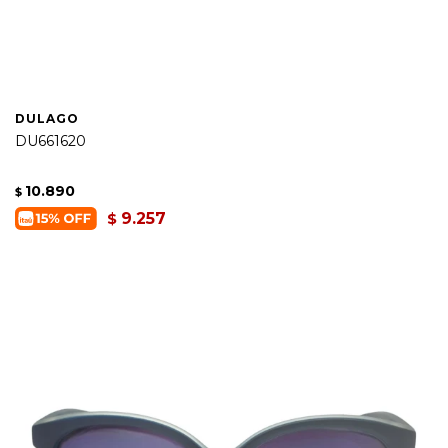
DULAGO
DU661620
10.890
$
9.257
$