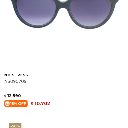
NO STRESS
NS090705
12.590
$
10.702
$
50