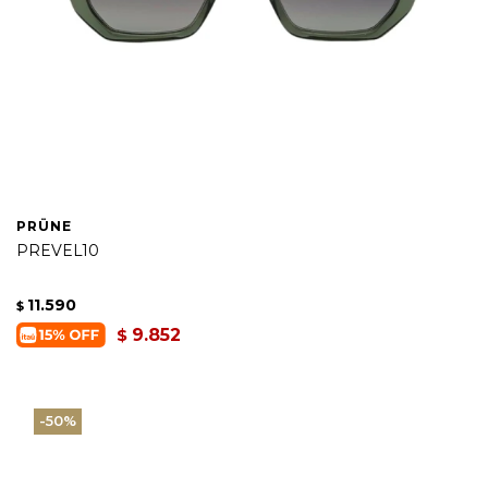
PRÜNE
PREVEL10
11.590
$
9.852
$
50