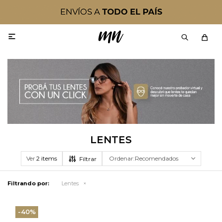

LENTES
Ver
Recomendados
Filtrando por:
Lentes
40