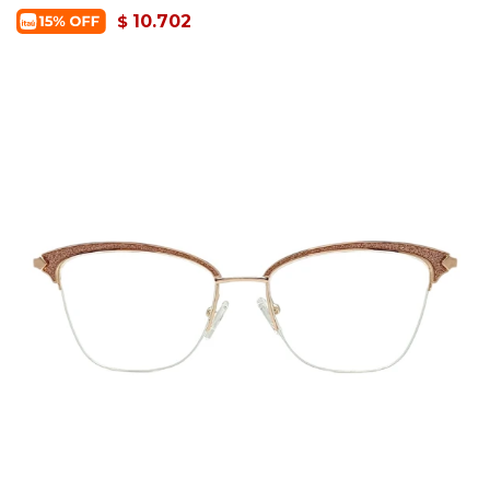
10.702
$