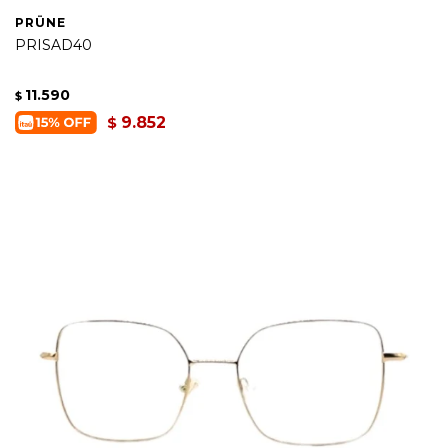
PRÜNE
PRISAD40
11.590
$
9.852
$