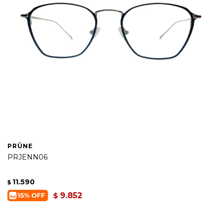
PRÜNE
PRJENN06
11.590
$
9.852
$