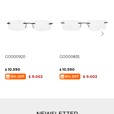
GO000920
GO000835
10.590
10.590
$
$
9.002
9.002
$
$
NEWSLETTER