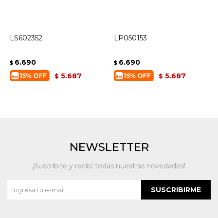
LS602352
LP050153
6.690
6.690
$
$
5.687
5.687
$
$
NEWSLETTER
¡Suscribite y recibí todas nuestras novedades!
SUSCRIBIRME