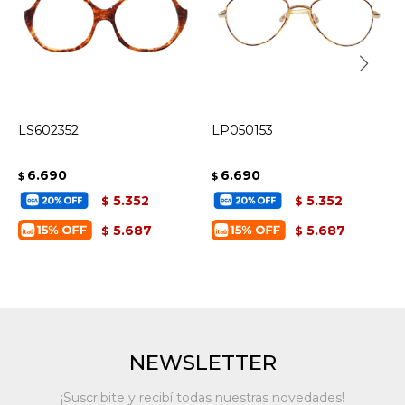
LS602352
LP050153
6.690
6.690
$
$
5.352
5.352
$
$
5.687
5.687
$
$
NEWSLETTER
¡Suscribite y recibí todas nuestras novedades!