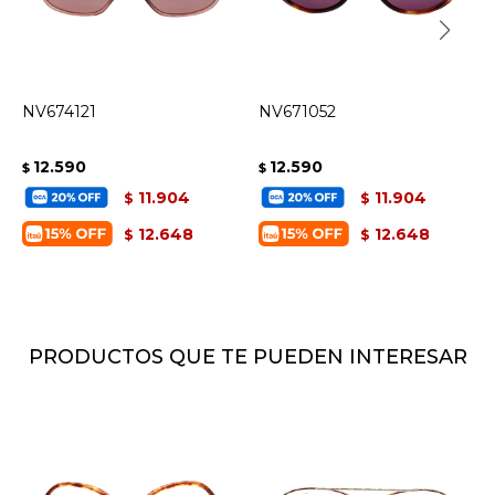
NV674121
NV671052
12.590
12.590
$
$
11.904
11.904
$
$
12.648
12.648
$
$
PRODUCTOS QUE TE PUEDEN INTERESAR