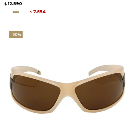
12.590
$
7.554
$
50