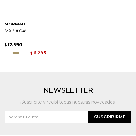
MORMAII
MX790245
12.590
$
6.295
$
NEWSLETTER
¡Suscribite y recibí todas nuestras novedades!
SUSCRIBIRME