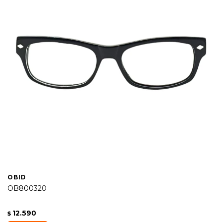
OBID
OB800320
12.590
$