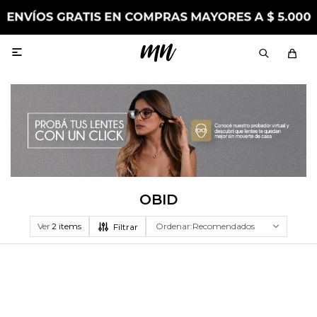

OBID
Ver
Recomendados