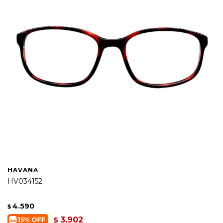
HAVANA
HV034152
4.590
$
3.902
$