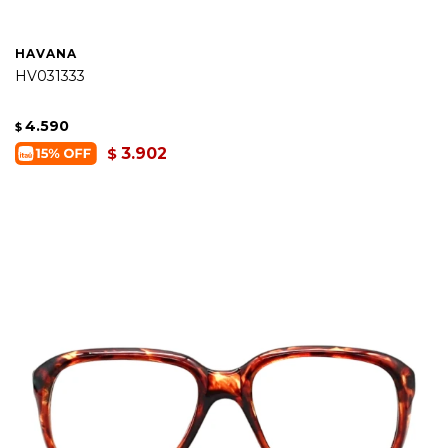
HAVANA
HV031333
4.590
$
3.902
$