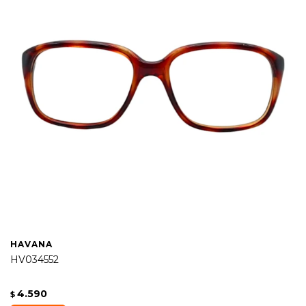
HAVANA
HV034552
4.590
$