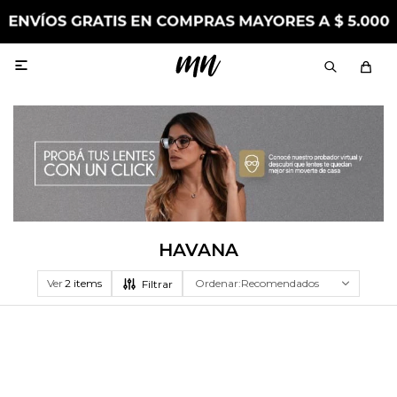

HAVANA
Ver
Recomendados