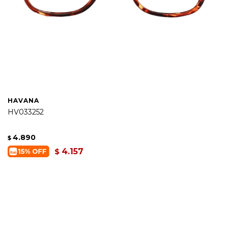
HAVANA
HV033252
4.890
$
4.157
$