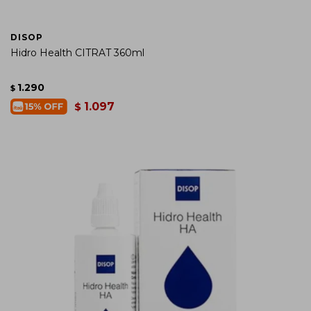
DISOP
Hidro Health CITRAT 360ml
1.290
$
1.097
$