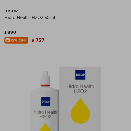
DISOP
Hidro Health H2O2 60ml
890
$
757
$