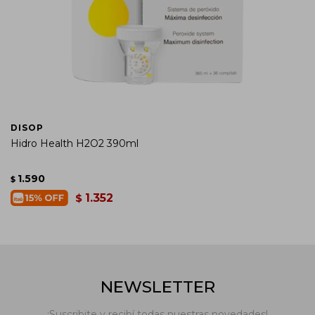
DISOP
Hidro Health H2O2 390ml
1.590
$
1.352
$
NEWSLETTER
¡Suscribite y recibí todas nuestras novedades!