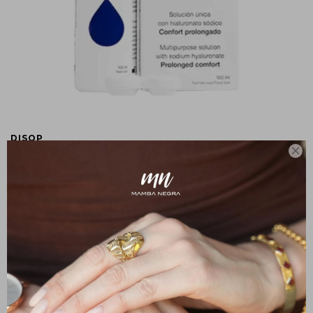
DISOP

Hidro Health HA 100ml
790
$
672
$