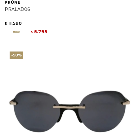
PRÜNE
PRALAD06
11.590
$
5.795
$
50