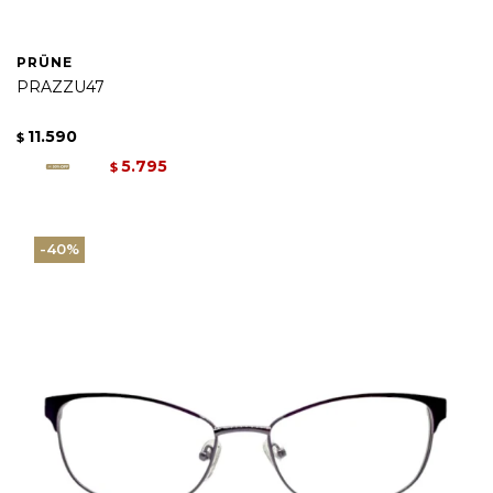
PRÜNE
PRAZZU47
11.590
$
5.795
$
40