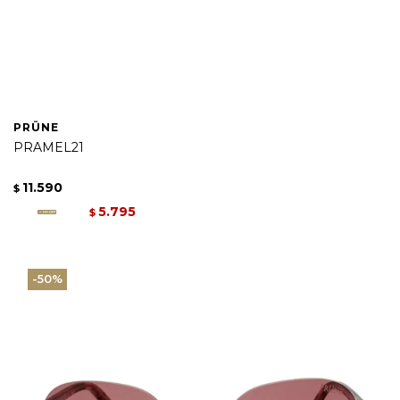
PRÜNE
PRAMEL21
11.590
$
5.795
$
50