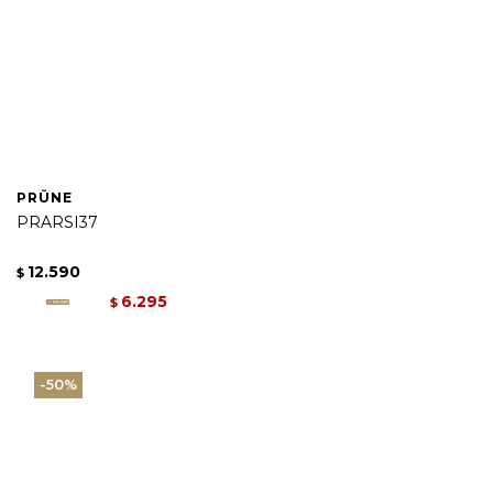
PRÜNE
PRARSI37
12.590
$
6.295
$
50