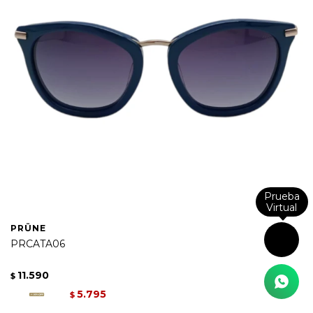
Prueba
Virtual
PRÜNE
PRCATA06
11.590
$
5.795
$