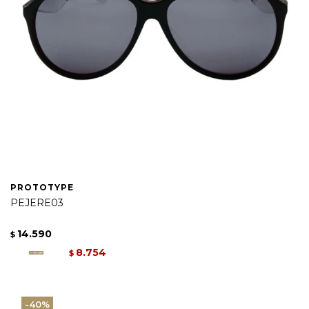
PROTOTYPE
PEJERE03
14.590
$
8.754
$
40