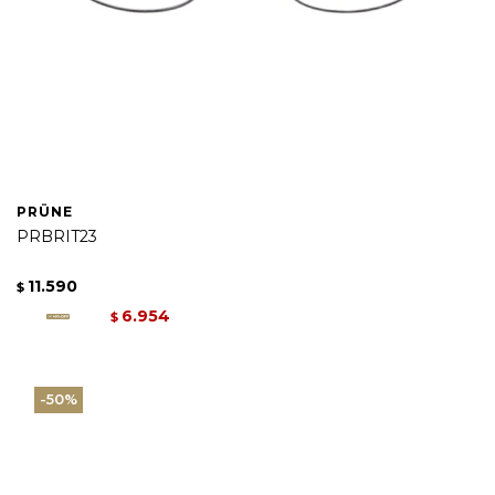
PRÜNE
PRBRIT23
11.590
$
6.954
$
50