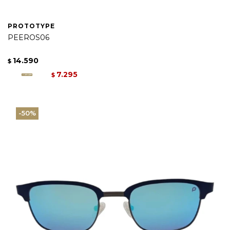
PROTOTYPE
PEEROS06
14.590
$
7.295
$
50