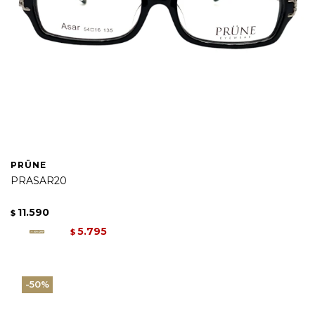
PRÜNE
PRASAR20
11.590
$
5.795
$
50