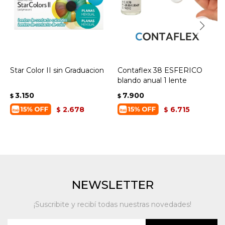
Star Color II sin Graduacion
Contaflex 38 ESFERICO
blando anual 1 lente
3.150
7.900
$
$
2.678
6.715
$
$
NEWSLETTER
¡Suscribite y recibí todas nuestras novedades!