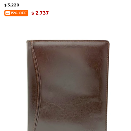
3.220
$
2.737
$