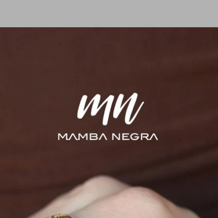
VICTORINOX
VICTORI
A VICTORINOX
NAVAJA SUIZA VICTORINOX
NAVAJA S
P 03
FORESTER 04
ANGLER 
8.280
6.440
$
$
7.820
7.038
$
$