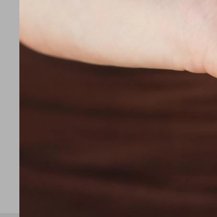
ZIPPO
Encendedor 
Logo - ZP233
3.680
$