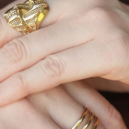
VICTORINOX
VICTORI
A VICTORINOX
NAVAJA SUIZA VICTORINOX
NAVAJA S
14
SWISS ARMY 15
SWISS AR
2.990
5.060
$
$
2.151
2.542
$
$