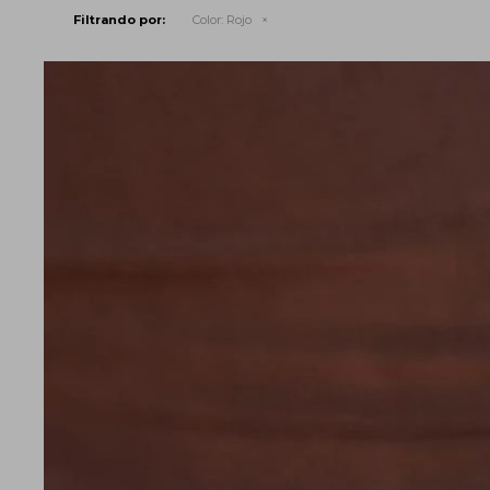
Filtrando por:
Color:
Rojo
Categorías
Precio
($)
Especiales
Color
Material
VICTORINOX
Estilo
NAVAJA SUIZ
RANGER GRI
Permite graduacion
9.200
$
Marcas