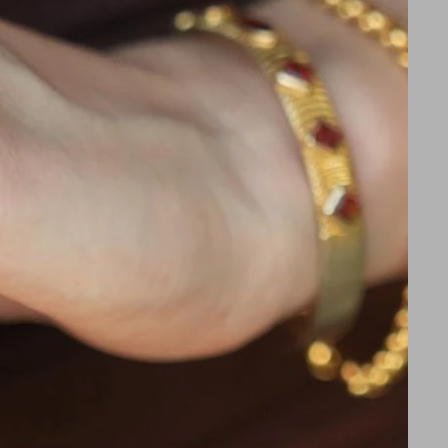
NOX
ZIPPO
UIZA VICTORINOX
Encendedor ZIPPO 233
MY 16
Regular red Matte - ZP233R02
3.680
$
4.301
3.128
$
$