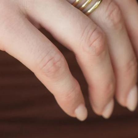
ZIPPO
PARKER
ZIPPO 233ZL
Encendedor ZIPPO 49584
LAPICER
Z02
Design- ZP495803
ORIGINAL
4.370
3.220
$
$
3.128
3.715
$
$