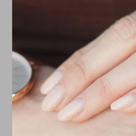
VICTORINOX
NAVAJA SUIZ
SWISS ARMY 
2.530
$