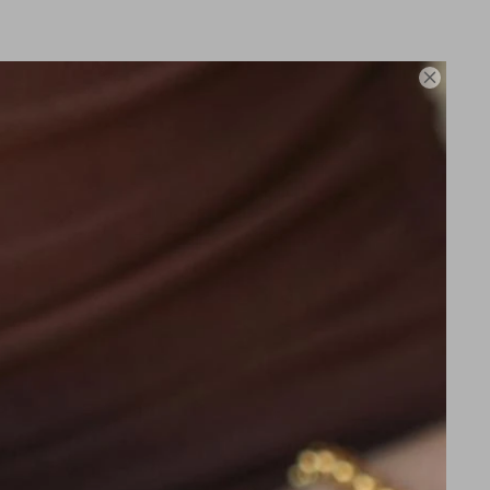

NOX
VICTORINOX
UIZA VICTORINOX
NAVAJA SUIZA VICTORINOX
06
CLASSIC SD 12
2.990
$
5.474
2.542
$
$