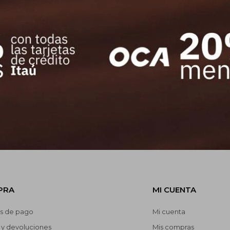
NEWSLETTER
¡Suscribite y recibí todas nuestras novedades!
SUSCRIBIRM
PRA
MI CUENTA
s de pago
Mi cuenta
 y devoluciones
Mis compras