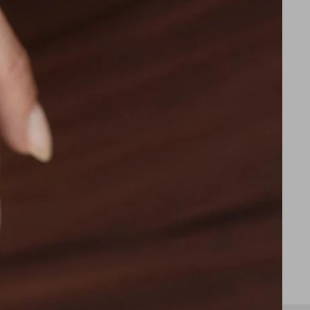
SABONIS
A PARKER JOTTER
PLUMA SABONIS 31
 02
1.840
$
2.737
1.564
$
$